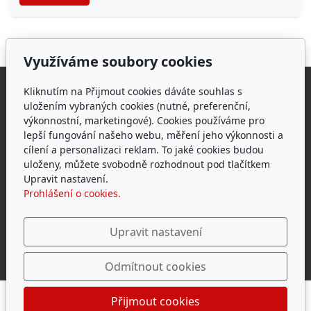
Využíváme soubory cookies
Adresa
Kliknutím na Přijmout cookies dáváte souhlas s
uložením vybraných cookies (nutné, preferenční,
Zámecká 1112/9, 405 02 Děčín
výkonnostní, marketingové). Cookies používáme pro
+420 604 600 645, 412 518 835
lepší fungování našeho webu, měření jeho výkonnosti a
cílení a personalizaci reklam. To jaké cookies budou
info@iposudek.cz
uloženy, můžete svobodně rozhodnout pod tlačítkem
Upravit nastavení.
Prohlášení o cookies.
Sponzorovali jsme vaše projekty:
Upravit nastavení
Odmítnout cookies
Přijmout cookies
© MARTIN SVOBODA | PASPORTIZACE - ODHADY -