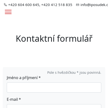
+420 604 600 645, +420 412 518 835
info@iposudek.c
Menu
Kontaktní formulář
Pole s hvězdičkou * jsou povinná.
Jméno a příjmení
*
E-mail
*