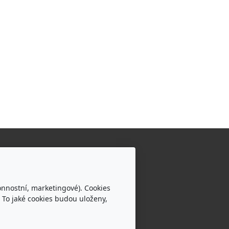
ponzorovali jsme vaše
rojekty:
onnostní, marketingové). Cookies
 To jaké cookies budou uloženy,