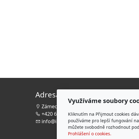
Adresa
Využíváme soubory coo
Zámecká 1112/9, 405 02 Děčín
+420 604 600 645, 412 518 835
Kliknutím na Přijmout cookies dáv
používáme pro lepší fungování naš
info@iposudek.cz
můžete svobodně rozhodnout pod t
Prohlášení o cookies.