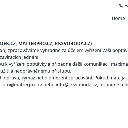
+4
Home
SUDEK.CZ, MATTERPRO.CZ, RKSVOBODA.CZ)
efon) zpracováváme výhradně za účelem vyřízení Vaší poptáv
avíracích jednání.
k vyřízení poptávky a případné další komunikaci, maximá
eužití a neoprávněnému přístupu.
ich opravu, výmaz nebo omezení zpracování. Pokud máte jak
, info@matterpro.cz nebo info@rksvoboda.cz, případně tele