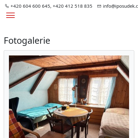
+420 604 600 645, +420 412 518 835
info@iposudek.c
Menu
Fotogalerie