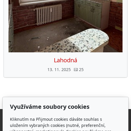
Lahodná
13. 11. 2025
25
Využíváme soubory cookies
Adresa
Kliknutím na Přijmout cookies dáváte souhlas s
uložením vybraných cookies (nutné, preferenční,
Zámecká 1112/9, 405 02 Děčín